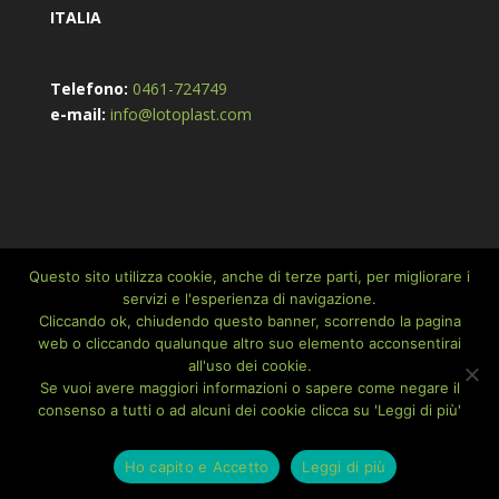
ITALIA
Telefono:
0461-724749
e-mail:
info@lotoplast.com
Questo sito utilizza cookie, anche di terze parti, per migliorare i
HOME
Azienda
Contatti
Privacy Policy
servizi e l'esperienza di navigazione.
Cookie Policy
Cliccando ok, chiudendo questo banner, scorrendo la pagina
web o cliccando qualunque altro suo elemento acconsentirai
all'uso dei cookie.
Se vuoi avere maggiori informazioni o sapere come negare il
consenso a tutti o ad alcuni dei cookie clicca su 'Leggi di più'
Realizzato da Internodo S.r.l. | Copyright 2016-2026 ©
Lotplast S.r.l. | P.iva 01382510228 | Capitale Sociale i.v.
Ho capito e Accetto
Leggi di più
€ 10.000 | Iscritta al Registro delle Imprese di Trento