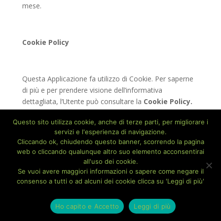
mese.
Cookie Policy
Questa Applicazione fa utilizzo di Cookie. Per saperne
di più e per prendere visione dell’informativa
dettagliata, l’Utente può consultare la
Cookie Policy.
Questo sito utilizza cookie, anche di terze parti, per migliorare i
servizi e l'esperienza di navigazione.
Ulteriori informazioni sul trattamento
Cliccando ok, chiudendo questo banner, scorrendo la pagina
web o cliccando qualunque altro suo elemento acconsentirai
all'uso dei cookie.
Se vuoi avere maggiori informazioni o sapere come negare il
Difesa in giudizio
consenso a tutti o ad alcuni dei cookie clicca su 'Leggi di più'
I Dati Personali dell’Utente possono essere utilizzati da
parte del Titolare in giudizio o nelle fasi preparatorie
Ho capito e Accetto
Leggi di più
alla sua eventuale instaurazione per la difesa da abusi